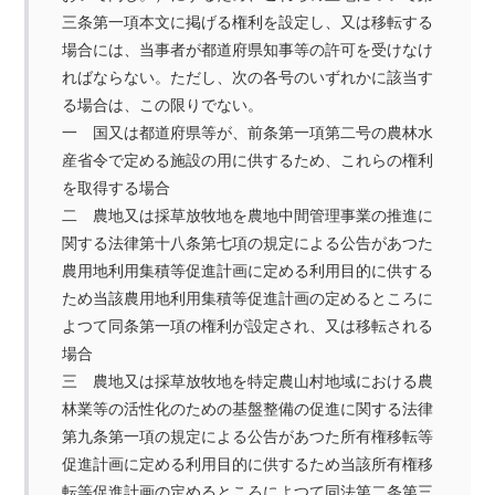
三条第一項本文に掲げる権利を設定し、又は移転する
場合には、当事者が都道府県知事等の許可を受けなけ
ればならない。ただし、次の各号のいずれかに該当す
る場合は、この限りでない。
一 国又は都道府県等が、前条第一項第二号の農林水
産省令で定める施設の用に供するため、これらの権利
を取得する場合
二 農地又は採草放牧地を農地中間管理事業の推進に
関する法律第十八条第七項の規定による公告があつた
農用地利用集積等促進計画に定める利用目的に供する
ため当該農用地利用集積等促進計画の定めるところに
よつて同条第一項の権利が設定され、又は移転される
場合
三 農地又は採草放牧地を特定農山村地域における農
林業等の活性化のための基盤整備の促進に関する法律
第九条第一項の規定による公告があつた所有権移転等
促進計画に定める利用目的に供するため当該所有権移
転等促進計画の定めるところによつて同法第二条第三