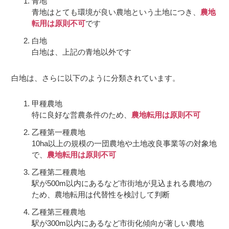
青地
青地はとても環境が良い農地という土地につき、
農地
転用は原則不可
です
白地
白地は、上記の青地以外です
白地は、さらに以下のように分類されています。
甲種農地
特に良好な営農条件のため、
農地転用は原則不可
乙種第一種農地
10ha以上の規模の一団農地や土地改良事業等の対象地
で、
農地転用は原則不可
乙種第二種農地
駅が500m以内にあるなど市街地が見込まれる農地の
ため、農地転用は代替性を検討して判断
乙種第三種農地
駅が300m以内にあるなど市街化傾向が著しい農地