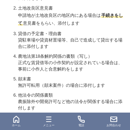
土地改良区意見書
申請地が土地改良区の地区内にある場合は
手続きをし
て
意見書をもらい、添付します
貸借の予定書・理由書
貸駐車場や貸資材置場等、自己で造成して貸出する場
合に添付します
農地法第18条解約関係の書類（写し）
正式な賃貸借等の小作契約が設定されている場合は、
事前に小作人と合意解約をします
顛末書
無許可転用（顛末案件）の場合に添付します
他法令の関係書類
農振除外や開発許可など他の法令が関係する場合に添
付します
ホーム
メニュー
電話
お問合わせ