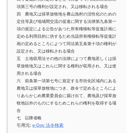
項第三号の権利が設定され、又は移転される場合
四 農地又は採草放牧地を農山漁村の活性化のための
定住等及び地域間交流の促進に関する法律第九条第一
項の規定による公告があつた所有権移転等促進計画に
定める利用目的に供するため当該所有権移転等促進計
画の定めるところによつて同法第五条第十項の権利が
設定され、又は移転される場合
五 土地収用法その他の法律によつて農地若しくは採
草放牧地又はこれらに関する権利が収用され、又は使
用される場合
六 前条第一項第七号に規定する市街化区域内にある
農地又は採草放牧地につき、政令で定めるところによ
りあらかじめ農業委員会に届け出て、農地及び採草放
牧地以外のものにするためこれらの権利を取得する場
合
七 以降省略
引用元:
e-Gov 法令検索